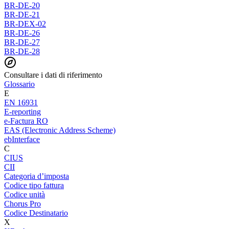
BR-DE-20
BR-DE-21
BR-DEX-02
BR-DE-26
BR-DE-27
BR-DE-28
Consultare i dati di riferimento
Glossario
E
EN 16931
E-reporting
e-Factura RO
EAS (Electronic Address Scheme)
ebInterface
C
CIUS
CII
Categoria d’imposta
Codice tipo fattura
Codice unità
Chorus Pro
Codice Destinatario
X