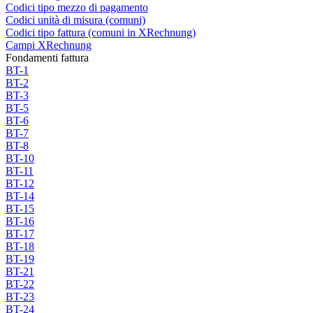
Codici tipo mezzo di pagamento
Codici unità di misura (comuni)
Codici tipo fattura (comuni in XRechnung)
Campi XRechnung
Fondamenti fattura
BT-1
BT-2
BT-3
BT-5
BT-6
BT-7
BT-8
BT-10
BT-11
BT-12
BT-14
BT-15
BT-16
BT-17
BT-18
BT-19
BT-21
BT-22
BT-23
BT-24