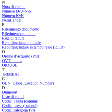
N
Nota di credito
Numero D-U-N-S
Numero KvK
NemHandel
R
Riferimento documento
Riferimento contratto
Riga di fattura
Reporting in tempo reale
Reporting fatture in tempo reale (RTIR)
O
Ordine d’acquisto (PO)
OVT-tunnus
OIOUBL
T
TicketBAI
G
GLN (Global Location Number)
D
Digipoort
Liste di codici
Codici valuta (comuni)
Codici paese (comuni)
Codici categoria IVA