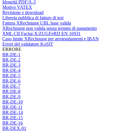
Idoneità PDF/A-3
Motivo VATEX
Revisione e download
Libreria pubblica di fatture di test
Fattura XRechnung UBL base valida
XRechnung non valida senza termini di pagamento
XML CII Factur-X/ZUGFeRD EN 16931
Caso limite XRechnung per arrotondamenti e IBAN
Errori del validatore KoSIT
ERRORE
BR-DE-1
BR-DE-2
BR-DE-3
BR-DE-4
BR-DE-5
BR-DE-6
BR-DE-7
BR-DE-8
BR-DE-9
BR-DE-10
BR-DE-11
BR-DE-14
BR-DE-15
BR-DE-16
BR-DEX-01