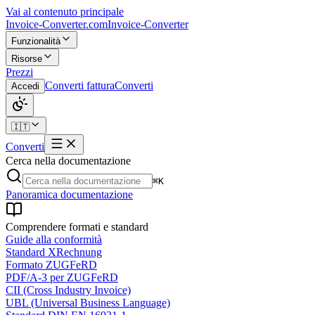
Vai al contenuto principale
Invoice-Converter.com
Invoice-Converter
Funzionalità
Risorse
Prezzi
Converti fattura
Converti
Accedi
🇮🇹
Converti
Cerca nella documentazione
⌘K
Panoramica documentazione
Comprendere formati e standard
Guide alla conformità
Standard XRechnung
Formato ZUGFeRD
PDF/A-3 per ZUGFeRD
CII (Cross Industry Invoice)
UBL (Universal Business Language)