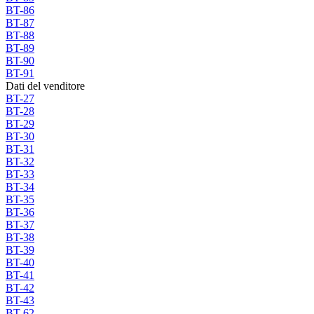
BT-86
BT-87
BT-88
BT-89
BT-90
BT-91
Dati del venditore
BT-27
BT-28
BT-29
BT-30
BT-31
BT-32
BT-33
BT-34
BT-35
BT-36
BT-37
BT-38
BT-39
BT-40
BT-41
BT-42
BT-43
BT-62