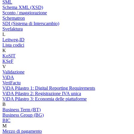
SML
Schema XML (XSD)
Sconto / maggiorazione
Schematron
SDI (Sistema di Interscambio)
Svefaktura
L
Leitweg-ID
Lista codici
K
KoSIT
KSeF
V
Validazione
ViDA
VeriFactu
ViDA Pilastro 1: Digital Reporting Requirements
ViDA Pilastro 2: Registrazione IVA unica
ViDA Pilastro 3: Economia delle piattaforme
B
Business Term (BT)
Business Group (BG)
BIC
M
Mezzo di pagamento