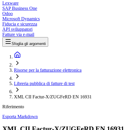
Lexware
SAP Business One
Odoo
Microsoft Dynamics
Fiducia e sicurezza
API sviluppatori
Fatture via e-mail
Sfoglia gli argomenti
Risorse per la fatturazione elettronica
Libreria pubblica di fatture di test
XML CII Factur-X/ZUGFeRD EN 16931
Riferimento
Esporta Markdown
XML CII Factur-X/ZUGFeRD EN 16931