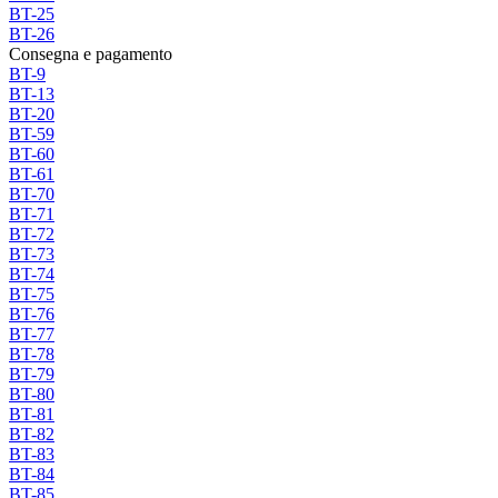
BT-25
BT-26
Consegna e pagamento
BT-9
BT-13
BT-20
BT-59
BT-60
BT-61
BT-70
BT-71
BT-72
BT-73
BT-74
BT-75
BT-76
BT-77
BT-78
BT-79
BT-80
BT-81
BT-82
BT-83
BT-84
BT-85