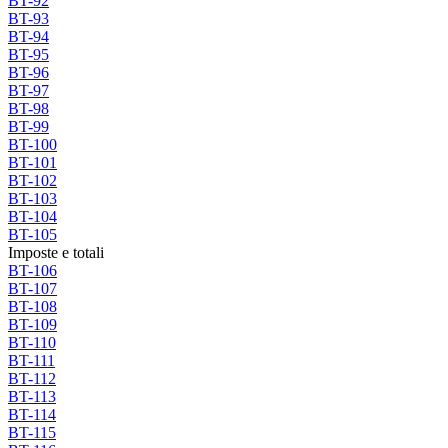
BT-92
BT-93
BT-94
BT-95
BT-96
BT-97
BT-98
BT-99
BT-100
BT-101
BT-102
BT-103
BT-104
BT-105
Imposte e totali
BT-106
BT-107
BT-108
BT-109
BT-110
BT-111
BT-112
BT-113
BT-114
BT-115