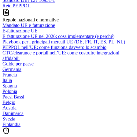
Standard DIN EN 16931-1
Rete PEPPOL
Regole nazionali e normative
Mandato UE e-fatturazione
E-fatturazione UE
E-fatturazione UE nel 2026: cosa implementare (e perché)
Playbook per i principali mercati UE (DE, FR, IT, ES, PL, NL)
PEPPOL nell’UE: come funziona davvero lo scambio
CTC/clearance e portali nell’UE: come costruire integrazioni
affidabili
Guide per paese
Germania
Francia
Italia
Spagna
Polonia
Paesi Bassi
Belgio
Austria
Danimarca
Svezia
Finlandia