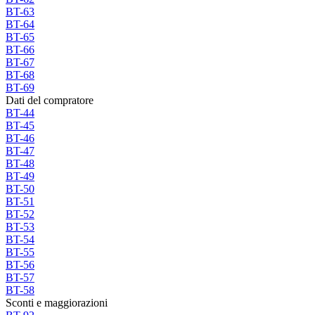
BT-63
BT-64
BT-65
BT-66
BT-67
BT-68
BT-69
Dati del compratore
BT-44
BT-45
BT-46
BT-47
BT-48
BT-49
BT-50
BT-51
BT-52
BT-53
BT-54
BT-55
BT-56
BT-57
BT-58
Sconti e maggiorazioni