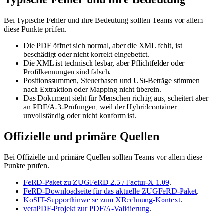
Bei Typische Fehler und ihre Bedeutung sollten Teams vor allem
diese Punkte prüfen.
Die PDF öffnet sich normal, aber die XML fehlt, ist
beschädigt oder nicht korrekt eingebettet.
Die XML ist technisch lesbar, aber Pflichtfelder oder
Profilkennungen sind falsch.
Positionssummen, Steuerbasen und USt-Beträge stimmen
nach Extraktion oder Mapping nicht überein.
Das Dokument sieht für Menschen richtig aus, scheitert aber
an PDF/A-3-Prüfungen, weil der Hybridcontainer
unvollständig oder nicht konform ist.
Offizielle und primäre Quellen
Bei Offizielle und primäre Quellen sollten Teams vor allem diese
Punkte prüfen.
FeRD-Paket zu ZUGFeRD 2.5 / Factur-X 1.09
.
FeRD-Downloadseite für das aktuelle ZUGFeRD-Paket
.
KoSIT-Supporthinweise zum XRechnung-Kontext
.
veraPDF-Projekt zur PDF/A-Validierung
.