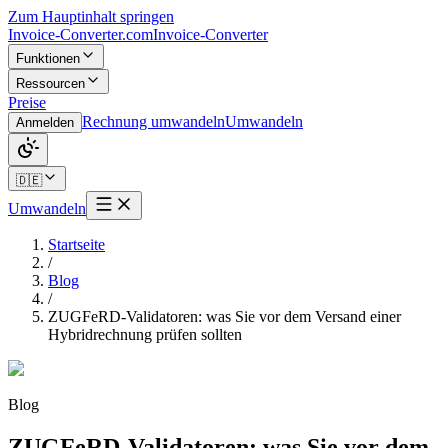
Zum Hauptinhalt springen
Invoice-Converter.com
Invoice-Converter
Funktionen
Ressourcen
Preise
Rechnung umwandeln
Umwandeln
Anmelden
🇩🇪
Umwandeln
Startseite
/
Blog
/
ZUGFeRD-Validatoren: was Sie vor dem Versand einer
Hybridrechnung prüfen sollten
Blog
ZUGFeRD-Validatoren: was Sie vor dem