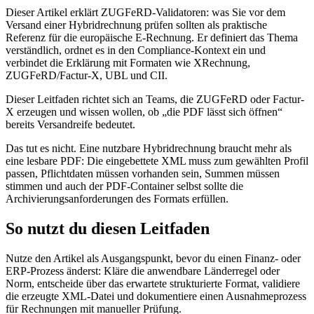
Dieser Artikel erklärt ZUGFeRD-Validatoren: was Sie vor dem
Versand einer Hybridrechnung prüfen sollten als praktische
Referenz für die europäische E-Rechnung. Er definiert das Thema
verständlich, ordnet es in den Compliance-Kontext ein und
verbindet die Erklärung mit Formaten wie XRechnung,
ZUGFeRD/Factur-X, UBL und CII.
Dieser Leitfaden richtet sich an Teams, die ZUGFeRD oder Factur-
X erzeugen und wissen wollen, ob „die PDF lässt sich öffnen“
bereits Versandreife bedeutet.
Das tut es nicht. Eine nutzbare Hybridrechnung braucht mehr als
eine lesbare PDF: Die eingebettete XML muss zum gewählten Profil
passen, Pflichtdaten müssen vorhanden sein, Summen müssen
stimmen und auch der PDF-Container selbst sollte die
Archivierungsanforderungen des Formats erfüllen.
So nutzt du diesen Leitfaden
Nutze den Artikel als Ausgangspunkt, bevor du einen Finanz- oder
ERP-Prozess änderst: Kläre die anwendbare Länderregel oder
Norm, entscheide über das erwartete strukturierte Format, validiere
die erzeugte XML-Datei und dokumentiere einen Ausnahmeprozess
für Rechnungen mit manueller Prüfung.