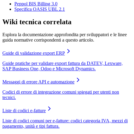
Peppol BIS Billing 3.0
Specifica OASIS UBL 2.1
Wiki tecnica correlata
Esplora la documentazione approfondita per sviluppatori e le linee
guida normative corrispondenti a questo articolo.
Guide di validazione export ERP
Guide pratiche per validare export fattura da DATEV, Lexware,
SAP Business One, Odoo e Microsoft Dynamics.
Messaggi di errore API e automazione
Codici di errore di integrazione comuni spiegati per utenti non
tecnici.
Liste di codici e-fatture
Liste di codici comuni per e-fatture: codici categoria IVA, mezzi di
pagamento, unità e tipi fattura.