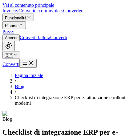
Vai al contenuto principale
Invoice-Converter.com
Invoice-Converter
Funzionalità
Risorse
Prezzi
Converti fattura
Converti
Accedi
🇮🇹
Converti
Pagina iniziale
/
Blog
/
Checklist di integrazione ERP per e-fatturazione e rollout
moderni
Blog
Checklist di integrazione ERP per e-