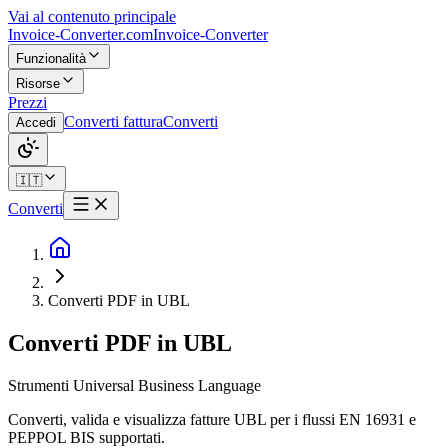
Vai al contenuto principale
Invoice-Converter.com
Invoice-Converter
Funzionalità
Risorse
Prezzi
Converti fattura
Converti
Accedi
🇮🇹
Converti
Converti PDF in UBL
Converti PDF in UBL
Strumenti Universal Business Language
Converti, valida e visualizza fatture UBL per i flussi EN 16931 e
PEPPOL BIS supportati.