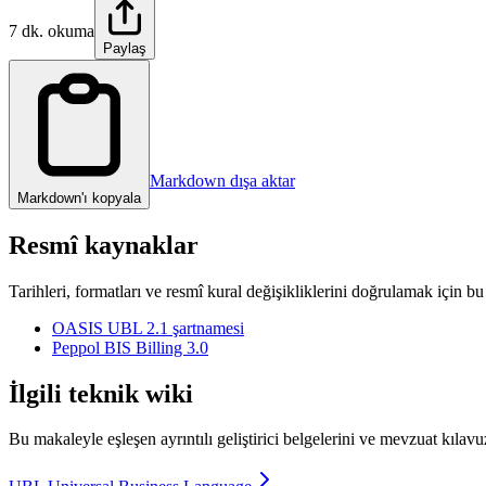
7 dk. okuma
Paylaş
Markdown dışa aktar
Markdown'ı kopyala
Resmî kaynaklar
Tarihleri, formatları ve resmî kural değişikliklerini doğrulamak için bu
OASIS UBL 2.1 şartnamesi
Peppol BIS Billing 3.0
İlgili teknik wiki
Bu makaleyle eşleşen ayrıntılı geliştirici belgelerini ve mevzuat kılavu