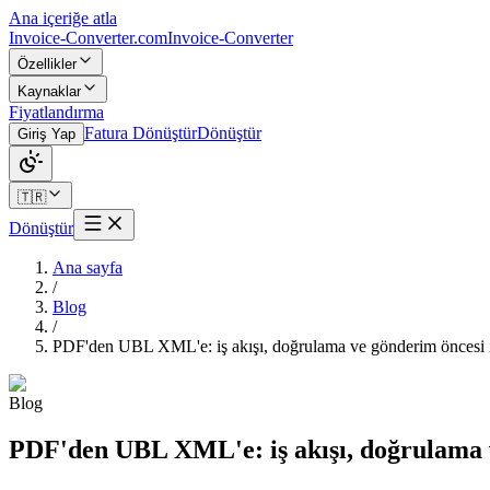
Ana içeriğe atla
Invoice-Converter.com
Invoice-Converter
Özellikler
Kaynaklar
Fiyatlandırma
Fatura Dönüştür
Dönüştür
Giriş Yap
🇹🇷
Dönüştür
Ana sayfa
/
Blog
/
PDF'den UBL XML'e: iş akışı, doğrulama ve gönderim öncesi 
Blog
PDF'den UBL XML'e: iş akışı, doğrulama 