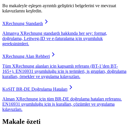
Bu makaleyle eşleşen ayrıntılı geliştirici belgelerini ve mevzuat
kılavuzlarını keşfedin.
XRechnung Standardı
Almanya XRechnung standardı hakkında her şey: format,
doğrulama, Leitweg-ID ve e-faturalama için uyumluluk
gereksinimleri.
XRechnung Alan Rehberi
Tüm XRechnung alanları için kapsamlı referans (BT-1’den BT-
165+). EN16931 uyumluluğu için iş terimleri, iş grupları, doğrulama
kuralları, örnekler ve uygulama kılavuzları.
KoSIT BR-DE Doğrulama Hataları
Alman XRechnung için tüm BR-DE doğrulama hataları referansı.
EN16931 uyumluluğu için iş kuralları, çözümler ve uygulama
kılavuzları.
Makale özeti