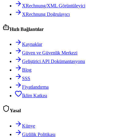
XRechnung/XML Görüntüleyici
XRechnung Doğrulayıcı
Hızlı Bağlantılar
Kaynaklar
Güven ve Güvenlik Merkezi
Geliştirici API Dokümantasyonu
Blog
SSS
Fiyatlandırma
İklim Katkısı
Yasal
Künye
Gizlilik Politikası