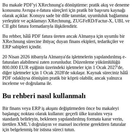
Bu makale PDF'yi XRechnung'a dönüştürme: pratik akış ve deneme
konusunu Avrupa e-fatura süreçleri için pratik bir başvuru kaynağı
olarak açıklar. Konuyu sade bir dille tanımlar, uyumluluk bağlamına
yerleştirir ve açıklamayı XRechnung, ZUGFeRD/Factur-X, UBL ve
CII gibi fatura formatlarıyla ilişkilendirir.
Bu rehber, hâlâ PDF fatura üreten ancak Almanya için uyumlu bir
XRechnung sürecine ihtiyaç duyan finans ekipleri, tedarikçiler ve
ERP sahipleri içindir.
20 Nisan 2026 itibarıyla Almanya'da işletmelerin yapılandırılmış e-
faturaları alabilmesi zaten zorunludur. Düzenleme yükümlülüğü
800.000 EUR eşiğinin üzerindeki işletmeler için 1 Ocak 2027'de,
diğer işletmeler için 1 Ocak 2028'de sıkılaşır. Kaynak süreciniz hâlâ
PDF odaklıysa dönüşüm pratik bir köprü olabilir, ancak yalnızca
inceleme ve doğrulama ile.
Bu rehberi nasıl kullanmalı
Bir finans veya ERP iş akışını değiştirmeden önce bu makaleyi
başlangıç noktası olarak kullanın: geçerli ülke kuralını veya
standardı belirleyin, beklenen yapılandırılmış formata karar verin,
üretilen XML’i doğrulayın ve manuel inceleme gerektiren faturalar
için belgelenmiş bir istisna süreci tutun.