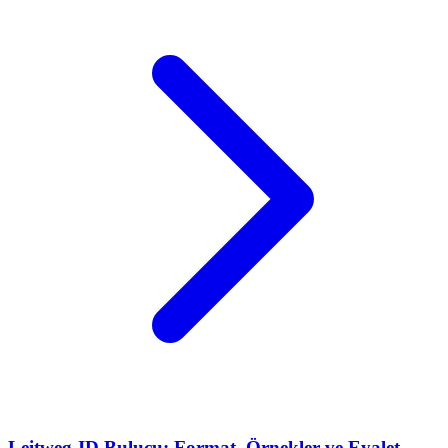
Leitweg-ID Bulucu: Format, Örnekler ve Eyalet