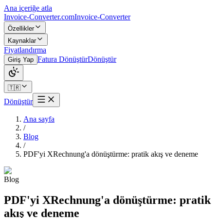
Ana içeriğe atla
Invoice-Converter.com
Invoice-Converter
Özellikler
Kaynaklar
Fiyatlandırma
Fatura Dönüştür
Dönüştür
Giriş Yap
🇹🇷
Dönüştür
Ana sayfa
/
Blog
/
PDF'yi XRechnung'a dönüştürme: pratik akış ve deneme
Blog
PDF'yi XRechnung'a dönüştürme: pratik
akış ve deneme