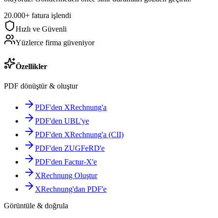
20.000+ fatura işlendi
Hızlı ve Güvenli
Yüzlerce firma güveniyor
Özellikler
PDF dönüştür & oluştur
PDF'den XRechnung'a
PDF'den UBL'ye
PDF'den XRechnung'a (CII)
PDF'den ZUGFeRD'e
PDF'den Factur-X'e
XRechnung Oluştur
XRechnung'dan PDF'e
Görüntüle & doğrula