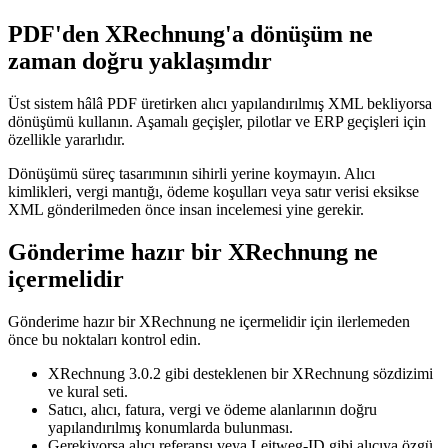
PDF'den XRechnung'a dönüşüm ne
zaman doğru yaklaşımdır
Üst sistem hâlâ PDF üretirken alıcı yapılandırılmış XML bekliyorsa
dönüşümü kullanın. Aşamalı geçişler, pilotlar ve ERP geçişleri için
özellikle yararlıdır.
Dönüşümü süreç tasarımının sihirli yerine koymayın. Alıcı
kimlikleri, vergi mantığı, ödeme koşulları veya satır verisi eksikse
XML gönderilmeden önce insan incelemesi yine gerekir.
Gönderime hazır bir XRechnung ne
içermelidir
Gönderime hazır bir XRechnung ne içermelidir için ilerlemeden
önce bu noktaları kontrol edin.
XRechnung 3.0.2 gibi desteklenen bir XRechnung sözdizimi
ve kural seti.
Satıcı, alıcı, fatura, vergi ve ödeme alanlarının doğru
yapılandırılmış konumlarda bulunması.
Gerekiyorsa alıcı referansı veya Leitweg-ID gibi alıcıya özgü