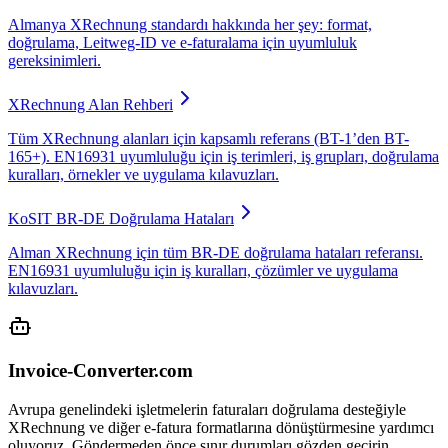
Almanya XRechnung standardı hakkında her şey: format,
doğrulama, Leitweg-ID ve e-faturalama için uyumluluk
gereksinimleri.
XRechnung Alan Rehberi
Tüm XRechnung alanları için kapsamlı referans (BT-1’den BT-
165+). EN16931 uyumluluğu için iş terimleri, iş grupları, doğrulama
kuralları, örnekler ve uygulama kılavuzları.
KoSIT BR-DE Doğrulama Hataları
Alman XRechnung için tüm BR-DE doğrulama hataları referansı.
EN16931 uyumluluğu için iş kuralları, çözümler ve uygulama
kılavuzları.
Invoice-Converter.com
Avrupa genelindeki işletmelerin faturaları doğrulama desteğiyle
XRechnung ve diğer e-fatura formatlarına dönüştürmesine yardımcı
oluyoruz. Göndermeden önce sınır durumları gözden geçirin.