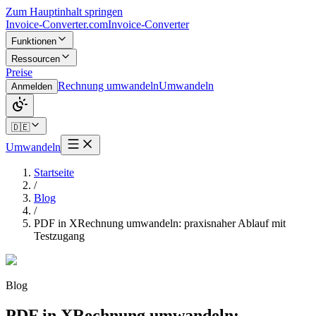
Zum Hauptinhalt springen
Invoice-Converter.com
Invoice-Converter
Funktionen
Ressourcen
Preise
Rechnung umwandeln
Umwandeln
Anmelden
🇩🇪
Umwandeln
Startseite
/
Blog
/
PDF in XRechnung umwandeln: praxisnaher Ablauf mit
Testzugang
Blog
PDF in XRechnung umwandeln: